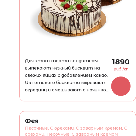
1890
Для этого торта кондитеры
выпекают нежный бисквит на
руб./кг
свежих яйцах с добавлением какао.
Из готового бисквита вырезают
середину и смешивают с начинкой,
приготовленной на основе
сливочного масла, сгущенного
молока, цукатной вишни,
вымоченной в коньяке. Затем
Фея
торт закладывается и
Песочные, С орехами, С заварным кремом, С
смазывается кремом на основе
орехами, Песочные, С заварным кремом