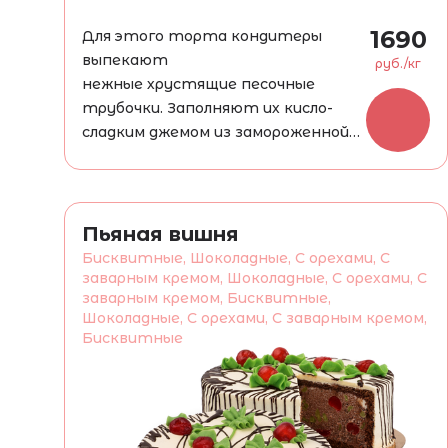
1690
Для этого торта кондитеры
выпекают
руб./кг
нежные хрустящие песочные
трубочки. Заполняют их кисло-
сладким джемом из замороженной
вишни. Складывают трубочки,
наполненные джемом, горкой,
обмазывая их нежным заварным
кремом, взбитым со сливочным
Пьяная вишня
маслом, и посыпают поджаренными
Бисквитные, Шоколадные, С орехами, С
грецкими орешками.
заварным кремом, Шоколадные, С орехами, С
заварным кремом, Бисквитные,
Шоколадные, С орехами, С заварным кремом,
Бисквитные