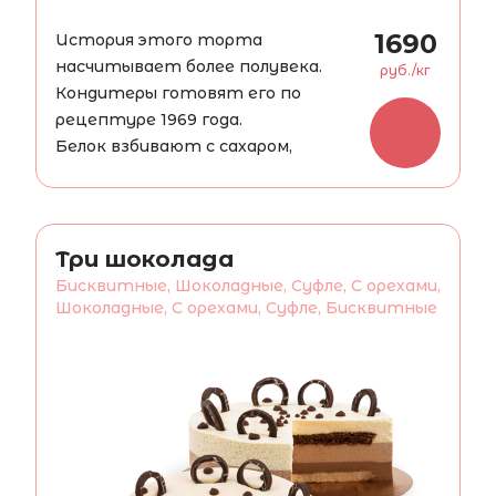
1690
История этого торта
насчитывает более полувека.
руб./кг
Кондитеры готовят его по
рецептуре 1969 года.
Белок взбивают с сахаром,
добавляют дробленный арахис,
сушат до состояния хрустящей
сверху и мягкой внутри меренги.
Смазывают все сливочным кремом
Три шоколада
с какао, сверху укладывают
Бисквитные, Шоколадные, Суфле, С орехами,
грецкие орехи или фундук.
Шоколадные, С орехами, Суфле, Бисквитные