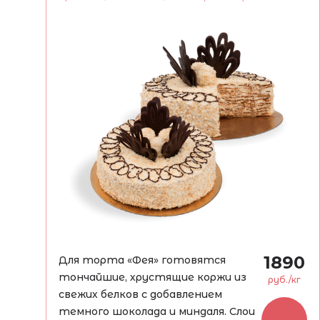
сгущенного молока и сливочного
масла.
1890
Для торта «Фея» готовятся
тончайшие, хрустящие коржи из
руб./кг
свежих белков с добавлением
темного шоколада и миндаля. Слои