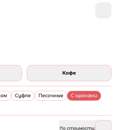
Кофе
мом
Суфле
Песочные
С орехами
По стоимости: