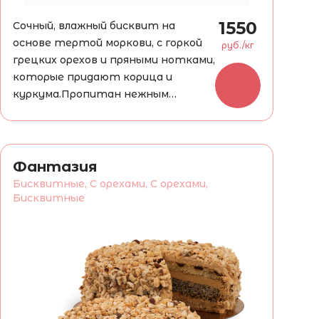
1550
Сочный, влажный бисквит на
основе тертой моркови, с горкой
руб./кг
грецких орехов и пряными нотками,
которые придают корица и
куркума.Пропитан нежным
сметанным кремом и украшен
апельсиновой карамелью.
Фантазия
Бисквитные, С орехами, С орехами,
Бисквитные