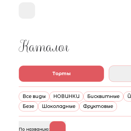
Каталог
Торты
Все виды
НОВИНКИ
Бисквитные
Й
Безе
Шоколадные
Фруктовые
По названию: