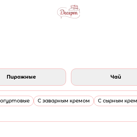
Пирожные
Чай
огуртовые
С заварным кремом
С сырным кре