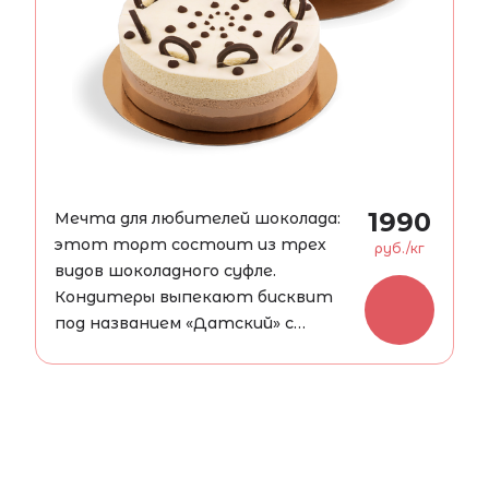
1990
Мечта для любителей шоколада:
этот торт состоит из трех
руб./кг
видов шоколадного суфле.
Кондитеры выпекают бисквит
под названием «Датский» с
добавлением грецкого ореха,
заливают его суфле из горького
шоколада, сверху — слой суфле из
молочного шоколада, затем
шоколадный бисквит,
приготовленный из горького