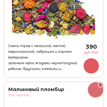
390
Смесь трав с мелиссой, мятой
марокканской, чабрецом и корнем
руб./100г
валерианы,
зеленым чаем, ягодами черноплодной
рябины, брусники, ежевики и
крыжовника, цедрой апельсина,
цветками ромашки, лепестками
0
василька,
Малиновый пломбир
сафлора и розы. Травяная смесь
Чай чёрный
обладает приятным вкусом и свежим
ароматов луговых трав и цветов.