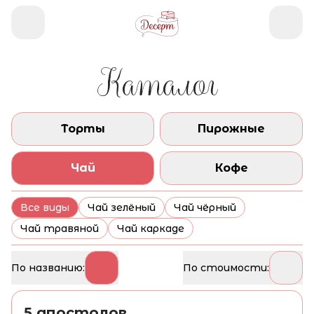
Каталог
Торты
Пирожные
Чай
Кофе
Все виды
Чай зелёный
Чай чёрный
Чай травяной
Чай каркаде
По названию:
По стоимости:
5 апостолов