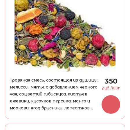
350
Травяная смесь, состоящая из душицы,
мелиссы, мяты, с добавлением черного
руб./100г
чая, соцветий гибискуса, листьев
ежевики, кусочков персика, манго и
моркови, ягод брусники, лепестков
календулы, а также кусочков и долек
яблока. При заваривании даёт настой
светло-коричневого цвета,