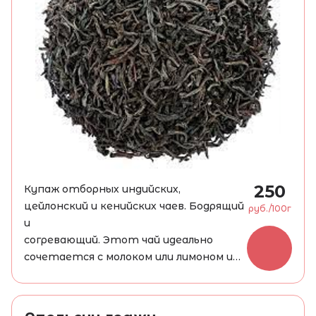
250
Купаж отборных индийских,
цейлонский и кенийских чаев. Бодрящий
руб./100г
и
согревающий. Этот чай идеально
сочетается с молоком или лимоном и
является неотъемлемоым атрибутом
традиционного анлийского завтрака.