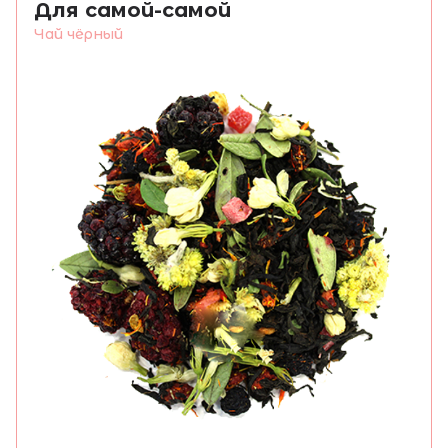
Для самой-самой
насыщенный и ароматный,
Чай чёрный
наполненный свежестью
дикорастущих трав. Укрепляет
иммунитет, нормализует
пищеварение и поднимает
настроение.