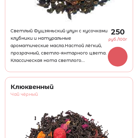
250
Светлый Фуцзяньский улун с кусочками
клубники и натуральные
руб./100г
ароматические масла.Настой лёгкий,
прозрачный, светло-янтарного цвета.
Классическая нота светлого
Фуцзяньского улуна переплетается c
яркой
клубничной нотой.
Клюквенный
Чай чёрный