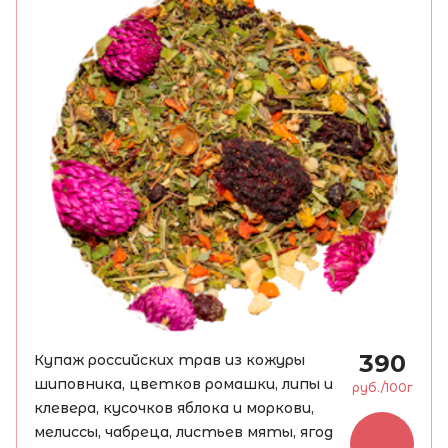
390
Купаж российских трав из кожуры
шиповника, цветков ромашки, липы и
руб./100г
клевера, кусочков яблока и моркови,
мелиссы, чабреца, листьев мяты, ягод