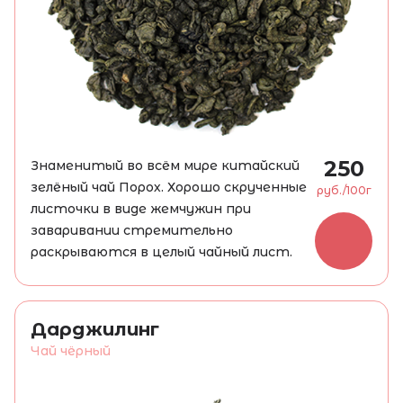
250
Знаменитый во всём мире китайский
зелёный чай Порох. Хорошо скрученные
руб./100г
листочки в виде жемчужин при
заваривании стремительно
раскрываются в целый чайный лист.
Нужно засыпать 1 чайную ложку
заварки на чашку, залить кипятком
80-90°C и настаивать 3-5 минут.
Дарджилинг
Этот чай следует заваривать
Чай чёрный
несколько раз.