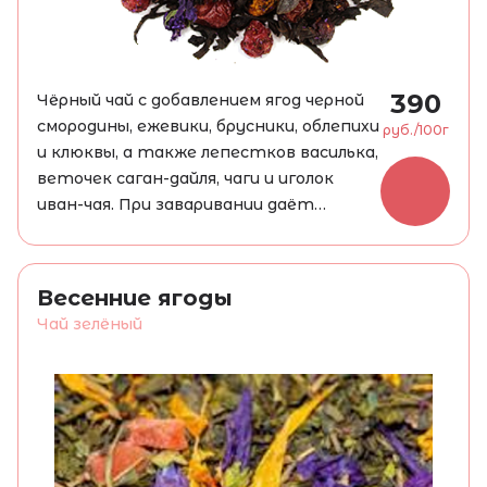
390
Чёрный чай с добавлением ягод черной
смородины, ежевики, брусники, облепихи
руб./100г
и клюквы, а также лепестков василька,
веточек саган-дайля, чаги и иголок
иван-чая. При заваривании даёт
настой коричневого цвета с глубоким
Нужно заваривать 5-6 минут при
терпким вкусом и ароматом свежих
температуре 95 °C, 1 г на 100 мл воды.
русских ягод. Придаёт сил и здоровья,
Весенние ягоды
повышает настроение и укрепляет
Чай зелёный
нервную систему.