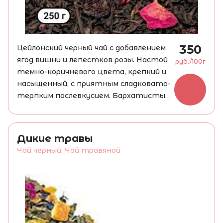
350
Цейлонский черный чай с добавлением
ягод вишни и лепестков розы. Настой
руб./100г
темно-коричневого цвета, крепкий и
насыщенный, с приятным сладковато-
терпким послевкусием. Бархатистый
черный чай и спелая лесная вишня с
косточкой - это великолепное
сочетание вкусов и ароматов,
Дикие травы
которое идеально подходит для
Чай чёрный, Чай травяной
романтического вечера. Тонизирует,
поднимает настроение, ускоряет
обмен веществ и улучшает
пищеварение.