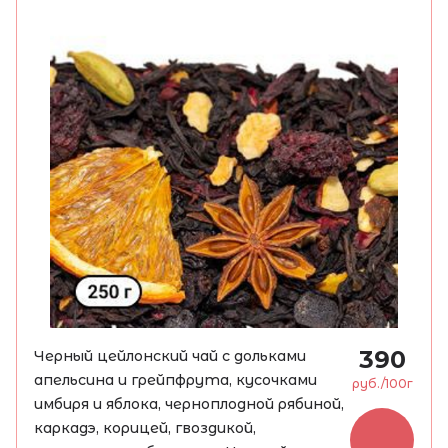
косточки, сладкие нотки персика и
айвы и долгое фруктовое послевкусие.
390
Черный цейлонский чай с дольками
апельсина и грейпфрута, кусочками
руб./100г
имбиря и яблока, черноплодной рябиной,
каркадэ, корицей, гвоздикой,