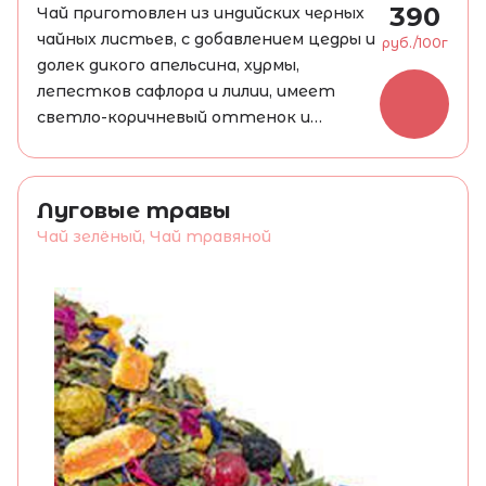
390
Чай приготовлен из индийских черных
чайных листьев, с добавлением цедры и
руб./100г
долек дикого апельсина, хурмы,
лепестков сафлора и лилии, имеет
светло-коричневый оттенок и
благоухает свежими цветами. В его
аромате также присутствуют
легкие цитрусовые нотки. Этот
Луговые травы
напиток подарит вам бодрость и
Чай зелёный, Чай травяной
хорошее настроение.