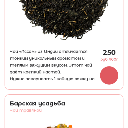
250
Чай «Ассам» из Индии отличается
тонким уникальным ароматом и
руб./100г
тёплым вяжущим вкусом. Этот чай
даёт крепкий настой.
Нужно заваривать 1 чайную ложку на
чашку. Настаивать 3-5 минут при
температуре 80°C.
Барская усадьба
Чай травяной