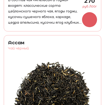
270
В состав чая «Апельсин и годжи»
входят: классические сорта
руб./100г
цейлонского черного чая, ягоды годжи,
кусочки сушеного яблока, каркаде,
цедра апельсина, кусочки ягод клубники,
ароматические масла. Аромат этого
чая никого не может оставить
равнодушным – сладкая фруктовая
Ассам
нота с апельсиновой горчинкой и
Чай чёрный
лёгкой терпкостью. Настой лёгкий,
прозрачный, ярко-рубинового цвета.
Вкус насыщенный, кисловатый, с
фруктовыми нотами и терпким
послевкусием.