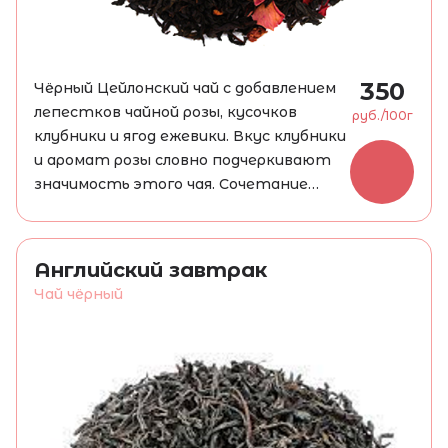
350
Чёрный Цейлонский чай с добавлением
лепестков чайной розы, кусочков
руб./100г
клубники и ягод ежевики. Вкус клубники
и аромат розы словно подчеркивают
значимость этого чая. Сочетание
терпкости и нежности поистине
Нужно заваривать 5-6 минут при
королевское. Настой темно-
температуре 95 °C, 1 г на 100 мл воды.
коричневого цвета крепок и
Английский завтрак
соблазняюще ароматен. Успокаивает,
Чай чёрный
укрепляет иммунитет и снижает
уровень сахара в крови.