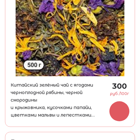
300
Китайский зелёный чай с ягодами
черноплодной рябины, черной
руб./100г
смородины
и крыжовника, кусочками папайи,
цветками мальвы и лепестками
календулы.
Настой светло-зелёного цвета с
приятным вкусом и ароматом спелых