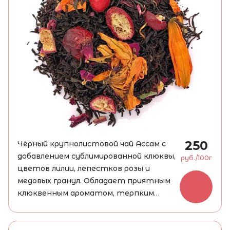
250
Чёрный крупнолистовой чай Ассам с
добавлением сублимированной клюквы,
руб./100г
цветов лилии, лепестков розы и
медовых гранул. Обладает приятным
клюквенным ароматом, терпким
вкусом с небольшой кислинкой.
Нужно заваривать 3-4 минуты при
температуре 95 °C, 1 чайную ложку