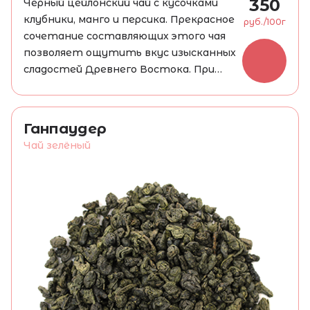
350
Черный цейлонский чай с кусочками
клубники, манго и персика. Прекрасное
руб./100г
сочетание составляющих этого чая
позволяет ощутить вкус изысканных
сладостей Древнего Востока. При
заваривании дает настой коричневого
цвета, крепкий и насыщенный, с
изысканным ароматом. Бодрит и
Ганпаудер
тонизирует, стимулирует мозговую
Чай зелёный
активность и укрепляет нервные
клетки/