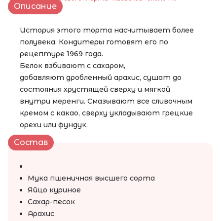
Описание
История этого торта насчитывает более
полувека. Кондитеры готовят его по
рецептуре 1969 года.
Белок взбивают с сахаром,
добавляют дробленный арахис, сушат до
состояния хрустящей сверху и мягкой
внутри меренги. Смазывают все сливочным
кремом с какао, сверху укладывают грецкие
орехи или фундук.
Состав
Мука пшеничная высшего сорта
Яйцо куриное
Сахар-песок
Арахис