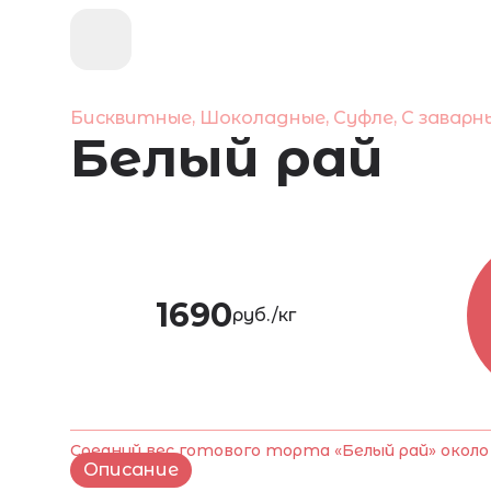
Бисквитные, Шоколадные, Суфле, С завар
Белый рай
1690
руб./кг
Средний вес готового торта «Белый рай» около 1
Описание