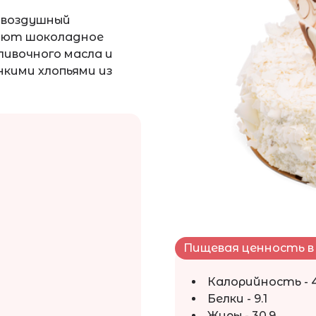
 воздушный
ивают шоколадное
ливочного масла и
кими хлопьями из
Пищевая ценность в 
Калорийность - 
Белки - 9.1
Жиры - 30.9